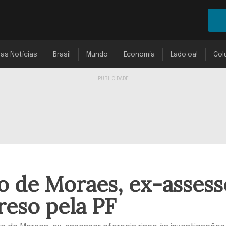
mas Notícias
Brasil
Mundo
Economia
Lado oa!
Col
o de Moraes, ex-assess
reso pela PF