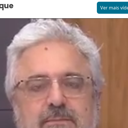
aque
Ver mais víd