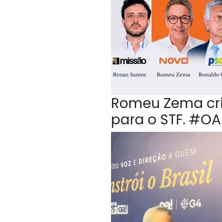
Romeu Zema crit
para o STF. #O