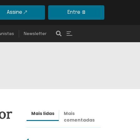
Assine
Entre
unistas
Newsletter
or
Mais lidas
Mais
Últimas
comentadas
notícias