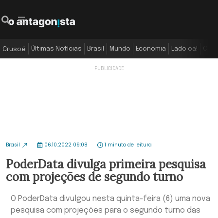
Últimas Notícias
Brasil
Mundo
Economia
Lado oa!
Colu
Crusoé
Brasil
06.10.2022 09:08
1 minuto de leitura
PoderData divulga primeira pesquisa
com projeções de segundo turno
O PoderData divulgou nesta quinta-feira (6) uma nova
pesquisa com projeções para o segundo turno das