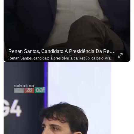
Renan Santos, Candidato À Presidência Da República Pelo Missão, Defende Aplicar Reformas Fiscais
Renan Santos, candidato à presidência da República pelo Missão, defende aplicar reformas fiscais impopulares para conter aumento incontrolado dos gastos e dívida pública, garantindo que essas medidas afetarão positivamente o ambiente econômico no Brasil. Se você busca informação com credibilidade, inscreva-se agora e ative o