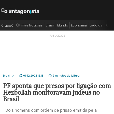
Últimas Notícias
Brasil
Mundo
Economia
Lado oa!
Colu
Crusoé
Brasil
06.12.2023 16:18
2 minutos de leitura
PF aponta que presos por ligação com
Hezbollah monitoravam judeus no
Brasil
Dois homens com ordem de prisão emitida pela