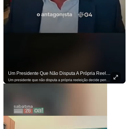
Um Presidente Que Não Disputa A Própria Reeleição Decide Pensando Em Quem Vem Depois.
Um presidente que não disputa a própria reeleição decide pensando em quem vem depois. Foi assim que Flávio Bolsonaro defendeu a PEC do fim da reeleição, primeira das medidas que citou para o ambiente de negócios. Se você busca informação com credibilidade, inscreva-se agora e ative o