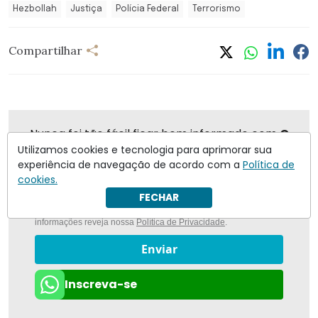
Hezbollah
Justiça
Polícia Federal
Terrorismo
Compartilhar
Nunca foi tão fácil ficar bem informado com
O
Antagonista
Utilizamos cookies e tecnologia para aprimorar sua
experiência de navegação de acordo com a
Política de
cookies.
FECHAR
Eu concordo em receber notificações | Para obter mais
informações reveja nossa
Política de Privacidade
.
Enviar
Inscreva-se