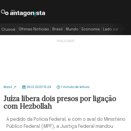
Últimas Notícias
Brasil
Mundo
Economia
Lado oa!
Colu
Crusoé
Brasil
06.12.2023 15:24
1 minuto de leitura
Juíza libera dois presos por ligação
com Hezbollah
A pedido da Polícia Federal, e com o aval do Ministério
Público Federal (MPF), a Justiça Federal mandou