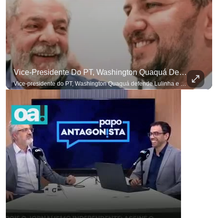
para não perder nenhuma at
Vice-Presidente Do PT, Washington Quaquá Defende Lulinha E Diz Que Ele Vive Em Condições Precárias
Vice-presidente do PT, Washington Quaquá defende Lulinha e diz que ele vive em condições espartanas na Espanha. #OAntagonista Se você busca informação com credibilidade, inscreva-se agora e ative o