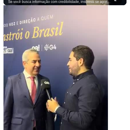
Se você busca informação com credibilidade, inscreva-se agora e ative o
p