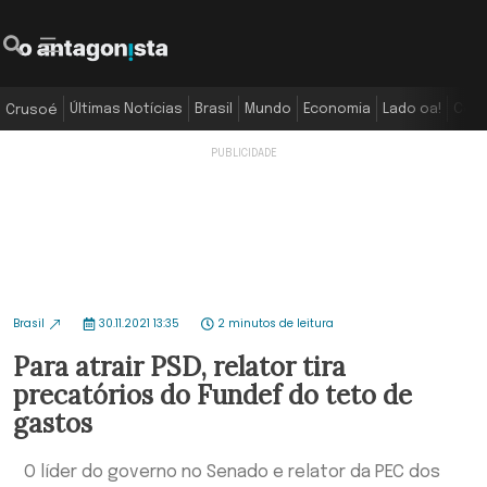
Últimas Notícias
Brasil
Mundo
Economia
Lado oa!
Colu
Crusoé
Brasil
30.11.2021 13:35
2 minutos de leitura
Para atrair PSD, relator tira
precatórios do Fundef do teto de
gastos
O líder do governo no Senado e relator da PEC dos