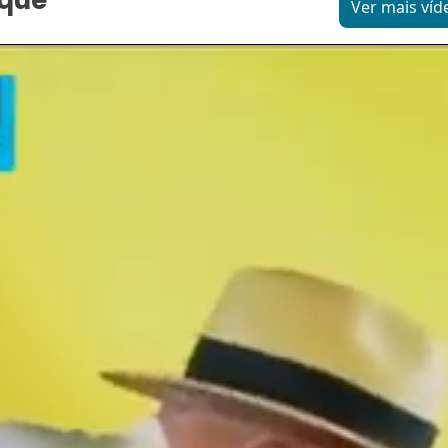
aque
Ver mais víd