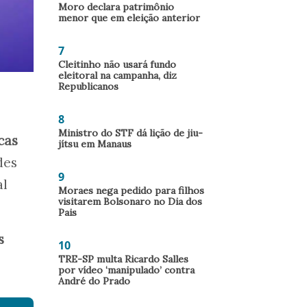
Moro declara patrimônio
menor que em eleição anterior
7
Cleitinho não usará fundo
eleitoral na campanha, diz
Republicanos
8
Ministro do STF dá lição de jiu-
cas
jítsu em Manaus
des
9
al
Moraes nega pedido para filhos
visitarem Bolsonaro no Dia dos
Pais
s
10
TRE-SP multa Ricardo Salles
por vídeo ‘manipulado’ contra
André do Prado