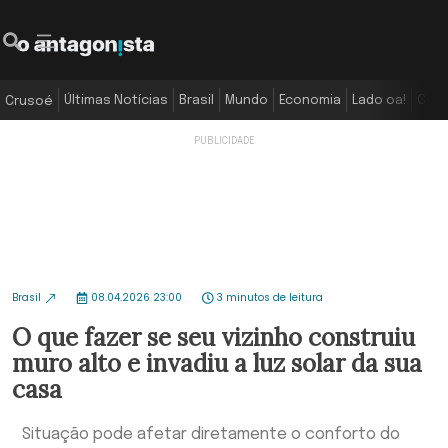
Últimas Notícias
Brasil
Mundo
Economia
Lado oa!
Colu
Crusoé
Brasil
08.04.2026 23:00
3 minutos de leitura
O que fazer se seu vizinho construiu
muro alto e invadiu a luz solar da sua
casa
Situação pode afetar diretamente o conforto do