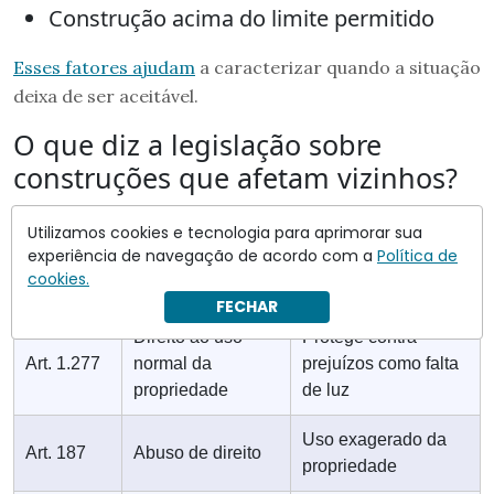
Construção acima do limite permitido
Esses fatores ajudam
a caracterizar quando a situação
deixa de ser aceitável.
O que diz a legislação sobre
construções que afetam vizinhos?
Utilizamos cookies e tecnologia para aprimorar sua
experiência de navegação de acordo com a
Política de
Base
O que determina
Aplicação
cookies.
legal
FECHAR
Direito ao uso
Protege contra
Art. 1.277
normal da
prejuízos como falta
propriedade
de luz
Uso exagerado da
Art. 187
Abuso de direito
propriedade