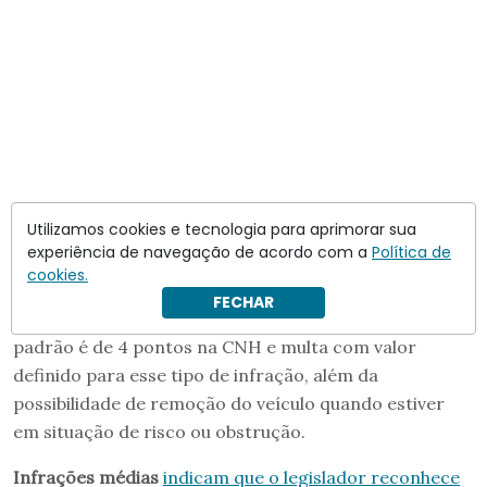
Quais são as penalidades por
Utilizamos cookies e tecnologia para aprimorar sua
estacionar na contramão?
experiência de navegação de acordo com a
Política de
cookies.
Artigo 181
classifica
estacionar na contramão
como
FECHAR
infração média. Nesse enquadramento, a penalidade
padrão é de 4 pontos na CNH e multa com valor
definido para esse tipo de infração, além da
possibilidade de remoção do veículo quando estiver
em situação de risco ou obstrução.
Infrações médias
indicam que o legislador reconhece