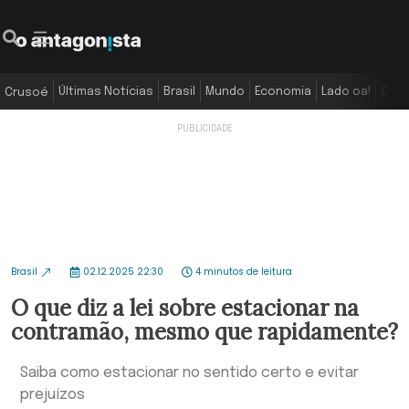
Últimas Notícias
Brasil
Mundo
Economia
Lado oa!
Colu
Crusoé
Brasil
02.12.2025 22:30
4 minutos de leitura
O que diz a lei sobre estacionar na
contramão, mesmo que rapidamente?
Saiba como estacionar no sentido certo e evitar
prejuízos