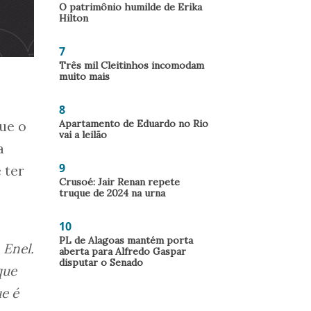
O patrimônio humilde de Erika
Hilton
7
Três mil Cleitinhos incomodam
muito mais
8
Apartamento de Eduardo no Rio
que o
vai a leilão
a
9
e ter
Crusoé: Jair Renan repete
truque de 2024 na urna
10
PL de Alagoas mantém porta
 Enel.
aberta para Alfredo Gaspar
disputar o Senado
que
ue é