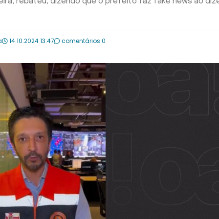
veira, rebateu, dizendo que o prefeito faz fake news ao diz
a
14.10.2024 13:47
comentários 0