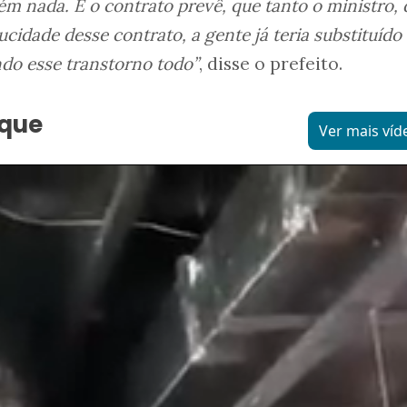
ém nada. E o contrato prevê, que tanto o ministro,
ucidade desse contrato, a gente já teria substituído
ndo esse transtorno todo”
, disse o prefeito.
aque
Ver mais víd