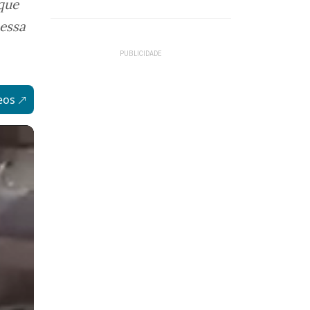
 que
 essa
eos