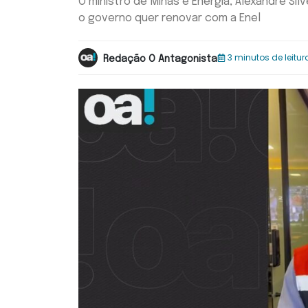
O ministro de Minas e Energia, Alexandre Sil
o governo quer renovar com a Enel
3 minutos de leitur
Redação O Antagonista