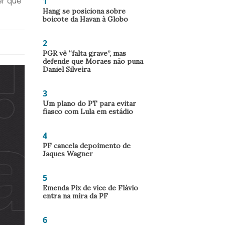
1
er que
Hang se posiciona sobre
boicote da Havan à Globo
2
PGR vê “falta grave”, mas
defende que Moraes não puna
Daniel Silveira
3
Um plano do PT para evitar
fiasco com Lula em estádio
4
PF cancela depoimento de
Jaques Wagner
5
Emenda Pix de vice de Flávio
entra na mira da PF
6