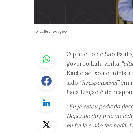
Foto: Reprodução
Whastapp
O prefeito de São Paulo
governo Lula vinha
“ult
Enel
e acusou o ministro
Facebook
sido
“irresponsável”
em r
fiscalização é de respon
Linkedin
“Eu já estou pedindo des
Depende do governo feder
Twitter
eu fui lá e não fez nada.