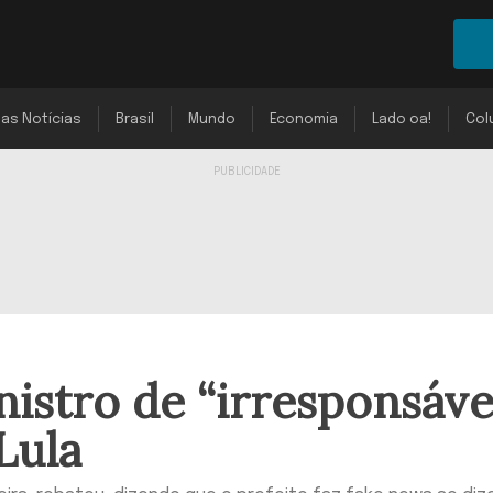
mas Notícias
Brasil
Mundo
Economia
Lado oa!
Col
stro de “irresponsáve
Lula