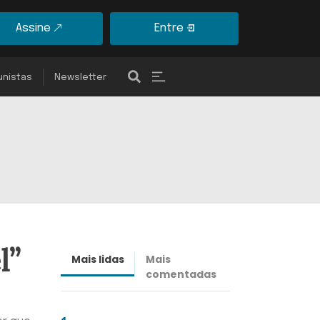
Assine
Entre
unistas
Newsletter
l”
Mais lidas
Mais
Últimas
comentadas
notícias