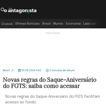
Últimas Notícias
Brasil
Mundo
Economia
Lado oa!
Colu
Crusoé
Brasil
30.08.2024 11:00
3 minutos de leitura
Novas regras do Saque-Aniversário
do FGTS: saiba como acessar
Novas regras do Saque-Aniversário do FGTS facilitam
acesso ao fundo.