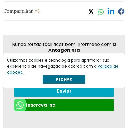
Compartilhar
Nunca foi tão fácil ficar bem informado com
O
Antagonista
Utilizamos cookies e tecnologia para aprimorar sua
experiência de navegação de acordo com a
Política de
cookies.
Eu concordo em receber notificações | Para obter mais
FECHAR
informações reveja nossa
Política de Privacidade
.
Enviar
Inscreva-se