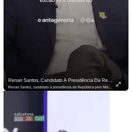
Renan Santos, Candidato À Presidência Da República Pelo Missão, Defende Aplicar Reformas Fiscais
para não perder nenhuma atualização!
Ouça O Antagonista nos principais 
Renan Santos, candidato à presidência da República pelo Missão, defende aplicar reformas fiscais impopulares para conter aumento incontrolado dos gastos e dívida pública, garantindo que essas medidas afetarão positivamente o ambiente econômico no Brasil. Se você busca informação com credibilidade, inscreva-se agora e ative o