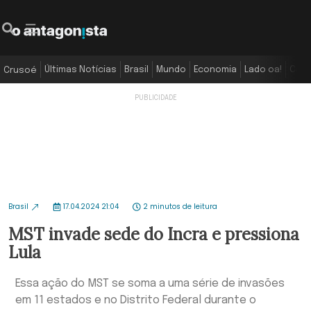
Últimas Notícias
Brasil
Mundo
Economia
Lado oa!
Colu
Crusoé
Brasil
17.04.2024 21:04
2 minutos de leitura
MST invade sede do Incra e pressiona
Lula
Essa ação do MST se soma a uma série de invasões
em 11 estados e no Distrito Federal durante o