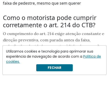
faixa de pedestre, mesmo que sem querer
Como o motorista pode cumprir
corretamente o art. 214 do CTB?
O cumprimento do art. 214 exige atenção constante e
direção preventiva, com parada antes da faixa,
redução de velocidade e respeito à linha de retenção,
Utilizamos cookies e tecnologia para aprimorar sua
mesmo em congestionamentos. É essencial aguardar
experiência de navegação de acordo com a
Política de
a travessia completa, ainda que o sinal mude,
cookies.
sobretudo para idosos, crianças, gestantes e pessoas
FECHAR
com mobilidade reduzida.