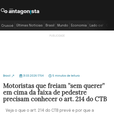
Últimas Notícias
Brasil
Mundo
Economia
Lado oa!
Colu
Crusoé
Brasil
31.03.2026 17:54
5 minutos de leitura
Motoristas que freiam ”sem querer”
em cima da faixa de pedestre
precisam conhecer o art. 214 do CTB
Veja o que o art. 214 do CTB prevê e por que a