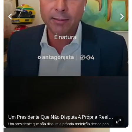
Um Presidente Que Não Disputa A Própria Reeleição Decide Pensando Em Quem Vem Depois.
Um presidente que não disputa a própria reeleição decide pensando em quem vem depois. Foi assim que Flávio Bolsonaro defendeu a PEC do fim da reeleição, primeira das medidas que citou para o ambiente de negócios. Se você busca informação com credibilidade, inscreva-se agora e ative o