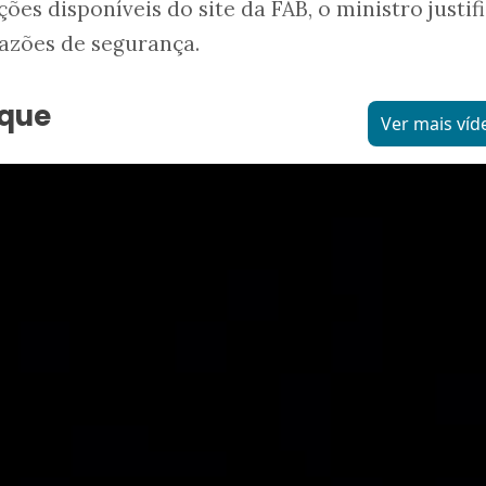
es disponíveis do site da FAB, o ministro justif
azões de segurança.
aque
Ver mais víd