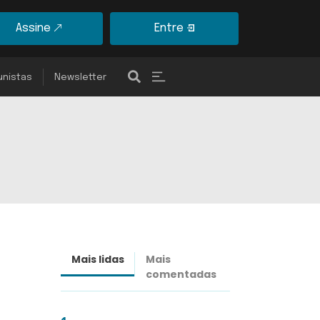
Assine
Entre
unistas
Newsletter
Mais lidas
Mais
Últimas
comentadas
notícias