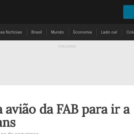
mas Notícias
Brasil
Mundo
Economia
Lado oa!
Col
 avião da FAB para ir a
ans