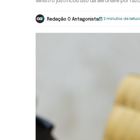
Ministro justificou uso da aeronave por ra
2 minutos de leitur
Redação O Antagonista