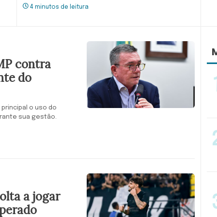
4 minutos de leitura
M
 MP contra
nte do
principal o uso do
urante sua gestão.
olta a jogar
sperado