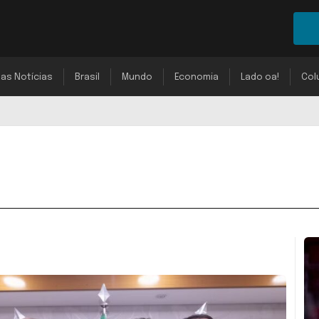
mas Notícias
Brasil
Mundo
Economia
Lado oa!
Col