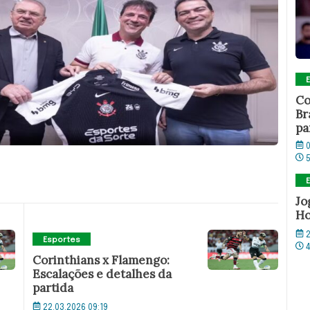
Co
Br
pa
0
Jo
Ho
2
Esportes
Corinthians x Flamengo:
Escalações e detalhes da
partida
22.03.2026 09:19