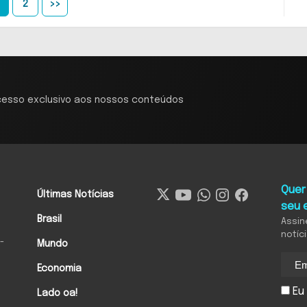
2
>>
cesso exclusivo aos nossos conteúdos
Quer
Últimas Notícias
seu 
Brasil
Assin
notíc
-
Mundo
Economia
Eu 
Lado oa!