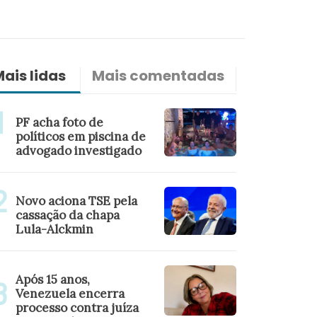
ais lidas
Mais comentadas
Últimas n
PF acha foto de
políticos em piscina de
advogado investigado
Novo aciona TSE pela
cassação da chapa
Lula-Alckmin
Após 15 anos,
Venezuela encerra
processo contra juíza