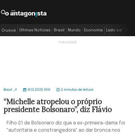
Últimas Notícias
Brasil
Mundo
Economia
Lado oa!
Colu
Crusoé
Brasil
01.12.2025 14:10
2 minutos de leitura
“Michelle atropelou o próprio
presidente Bolsonaro”, diz Flávio
Filho 01 de Bolsonaro diz que a ex-primeira-dama foi
"autoritária e constrangedora" ao dar bronca nos