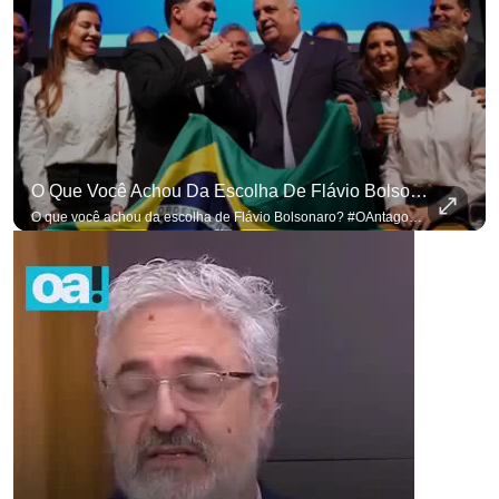
O Que Você Achou Da Escolha De Flávio Bolsonaro? #OAntagonista
O que você achou da escolha de Flávio Bolsonaro? #OAntagonista Se você busca informação com credibilidade, inscreva-se agora e ative o