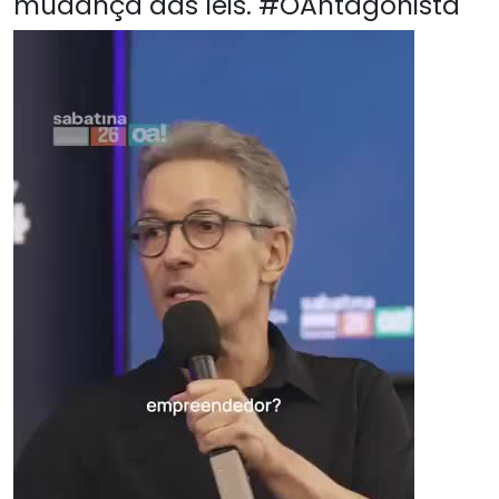
mudança das leis. #OAntagonista