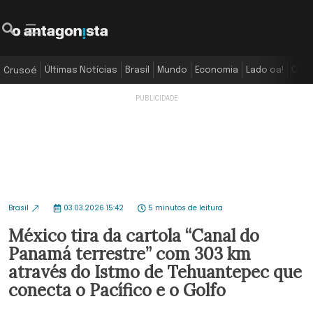
Últimas Notícias
Brasil
Mundo
Economia
Lado oa!
Colu
Crusoé
Brasil
03.03.2026 15:42
5 minutos de leitura
México tira da cartola “Canal do
Panamá terrestre” com 303 km
através do Istmo de Tehuantepec que
conecta o Pacífico e o Golfo