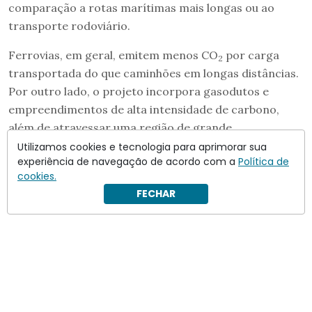
comparação a rotas marítimas mais longas ou ao
transporte rodoviário.
Ferrovias, em geral, emitem menos CO
por carga
2
transportada do que caminhões em longas distâncias.
Por outro lado, o projeto incorpora gasodutos e
empreendimentos de alta intensidade de carbono,
além de atravessar uma região de grande
biodiversidade.
Utilizamos cookies e tecnologia para aprimorar sua
experiência de navegação de acordo com a
Política de
cookies.
FECHAR