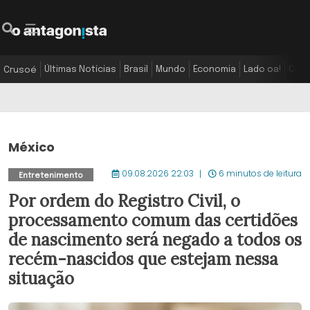
Últimas Notícias
Brasil
Mundo
Economia
Lado oa!
Colu
Crusoé
México
09.08.2026 22:03
6 minutos de leitura
Entretenimento
Por ordem do Registro Civil, o
processamento comum das certidões
de nascimento será negado a todos os
recém-nascidos que estejam nessa
situação