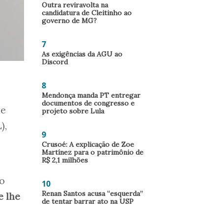
Outra reviravolta na
candidatura de Cleitinho ao
governo de MG?
7
As exigências da AGU ao
Discord
8
Mendonça manda PT entregar
documentos de congresso e
ue
projeto sobre Lula
),
9
Crusoé: A explicação de Zoe
Martínez para o patrimônio de
R$ 2,1 milhões
to
10
Renan Santos acusa “esquerda”
e lhe
de tentar barrar ato na USP