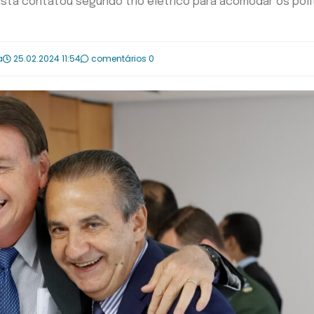
lista contatou segundo trio elétrico para acomodar os polí
a
25.02.2024 11:54
comentários 0