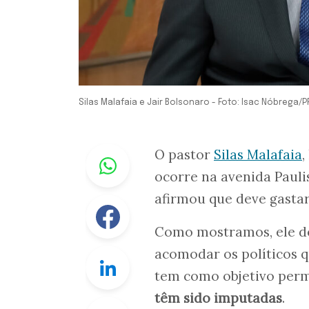
Silas Malafaia e Jair Bolsonaro - Foto: Isac Nóbrega/P
Whastapp
O pastor
Silas Malafaia
,
ocorre na avenida Paul
afirmou que deve gasta
Facebook
Como mostramos, ele d
acomodar os políticos 
Linkedin
tem como objetivo perm
têm sido imputadas
.
Twitter