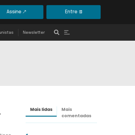
Assine
Entre
unistas
Newsletter
m
Mais lidas
Mais
Últimas
comentadas
notícias