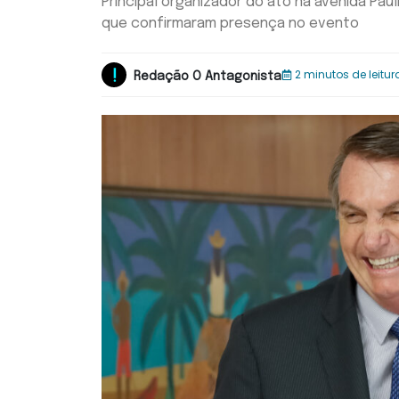
Principal organizador do ato na avenida Pau
que confirmaram presença no evento
2 minutos de leitur
Redação O Antagonista