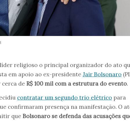
R
 líder religioso o principal organizador do ato q
ista em apoio ao ex-presidente
Jair Bolsonaro
(PL
r cerca de
R$ 100 mil com a estrutura do evento
.
ecidiu
contratar um segundo trio elétrico
para
que confirmaram presença na manifestação. O a
itir que
Bolsonaro se defenda das acusações qu