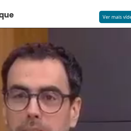
aque
Ver mais víd