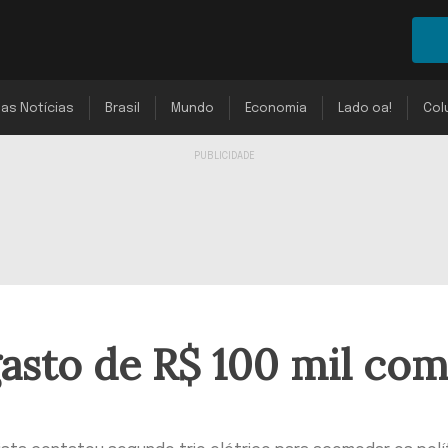
mas Notícias
Brasil
Mundo
Economia
Lado oa!
Col
gasto de R$ 100 mil co