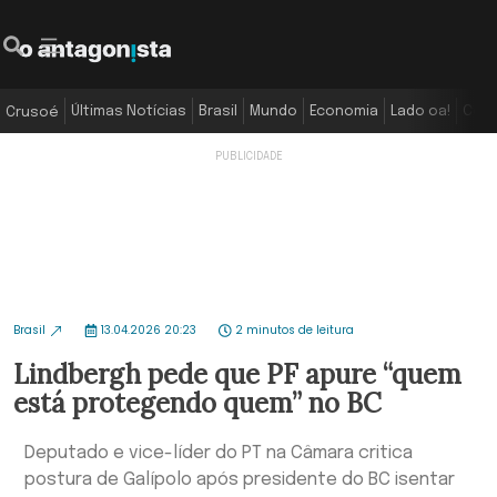
Últimas Notícias
Brasil
Mundo
Economia
Lado oa!
Colu
Crusoé
Brasil
13.04.2026 20:23
2 minutos de leitura
Lindbergh pede que PF apure “quem
está protegendo quem” no BC
Deputado e vice-líder do PT na Câmara critica
postura de Galípolo após presidente do BC isentar