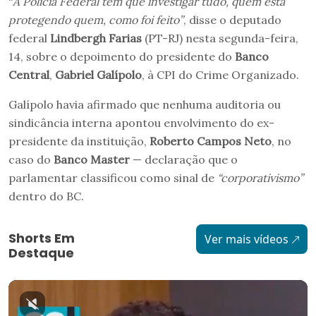
“
A Polícia Federal tem que investigar tudo, quem está
protegendo quem, como foi feito”
, disse o deputado
federal
Lindbergh Farias
(PT-RJ) nesta segunda-feira,
14, sobre o depoimento do presidente do
Banco
Central
,
Gabriel Galípolo
, à CPI do Crime Organizado.
Galípolo havia afirmado que nenhuma auditoria ou
sindicância interna apontou envolvimento do ex-
presidente da instituição,
Roberto Campos Neto
, no
caso do
Banco Master
— declaração que o
parlamentar classificou como sinal de
“corporativismo”
dentro do BC.
Shorts Em
Ver mais vídeos
Destaque