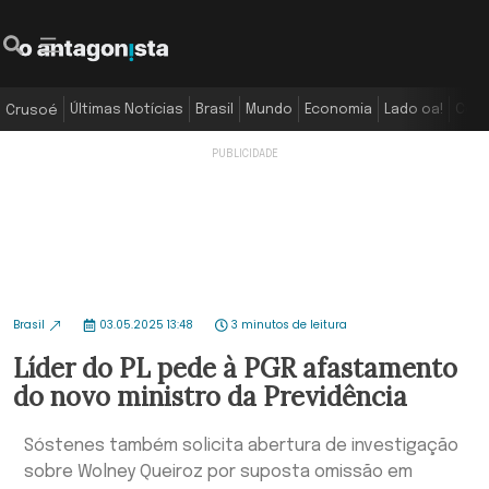
Últimas Notícias
Brasil
Mundo
Economia
Lado oa!
Colu
Crusoé
Brasil
03.05.2025 13:48
3 minutos de leitura
Líder do PL pede à PGR afastamento
do novo ministro da Previdência
Sóstenes também solicita abertura de investigação
sobre Wolney Queiroz por suposta omissão em