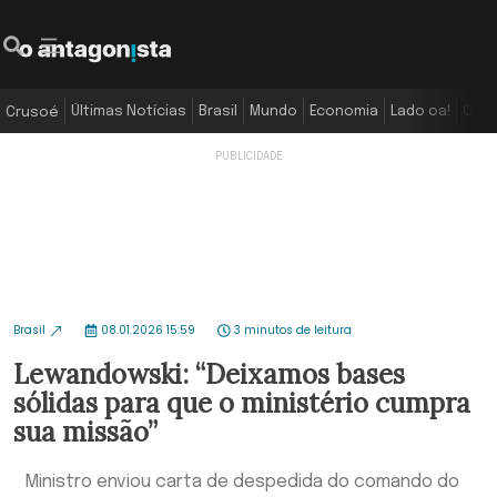
Últimas Notícias
Brasil
Mundo
Economia
Lado oa!
Colu
Crusoé
Brasil
08.01.2026 15:59
3 minutos de leitura
Lewandowski: “Deixamos bases
sólidas para que o ministério cumpra
sua missão”
Ministro enviou carta de despedida do comando do