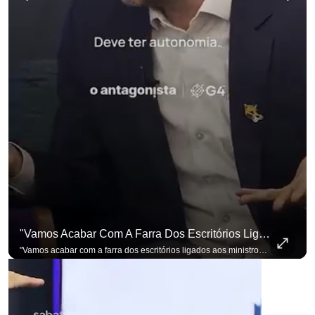
p
"Vamos Acabar Com A Farra Dos Escritórios Ligados Aos Ministros Do STF"
"Vamos acabar com a farra dos escritórios ligados aos ministros do STF". Essa foi a resposta de Renan Santos ao ser questionado sobre o Judiciário. Se você busca informação com credibilidade, inscreva-se agora e ative o