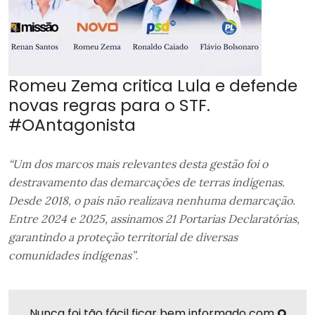
Romeu Zema critica Lula e defende
novas regras para o STF.
#OAntagonista
“Um dos marcos mais relevantes desta gestão foi o
destravamento das demarcações de terras indígenas.
Desde 2018, o país não realizava nenhuma demarcação.
Entre 2024 e 2025, assinamos 21 Portarias Declaratórias,
garantindo a proteção territorial de diversas
comunidades indígenas”
.
Nunca foi tão fácil ficar bem informado com
O