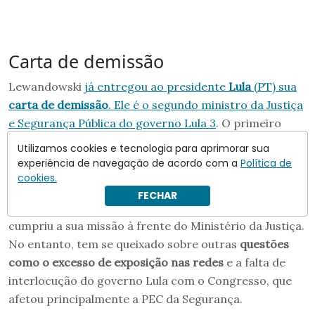
Carta de demissão
Lewandowski
já entregou ao presidente
Lula
(PT) sua
carta de demissão
. Ele é o segundo ministro da Justiça
e Segurança Pública do governo Lula 3
. O primeiro
foi
Flávio Dino
, que deixou a pasta em 2024 para
Utilizamos cookies e tecnologia para aprimorar sua
assumir o cargo de ministro do Supremo Tribunal
experiência de navegação de acordo com a
Política de
Federal (STF).
cookies.
FECHAR
Como mostramos
, Lewandowski disse para Lula que já
cumpriu a sua missão à frente do Ministério da Justiça.
No entanto, tem se queixado sobre outras
questões
como o excesso de exposição nas redes
e a falta de
interlocução do governo Lula com o Congresso, que
afetou principalmente a PEC da Segurança.