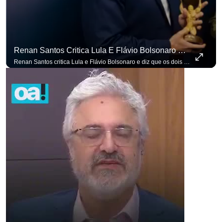
Renan Santos Critica Lula E Flávio Bolsonaro E Diz Que Os Dois São Lados Da Mesma Moeda.
Renan Santos critica Lula e Flávio Bolsonaro e diz que os dois são lados da mesma moeda. #OAntagonista Se você busca informação com credibilidade, inscreva-se agora e ative o