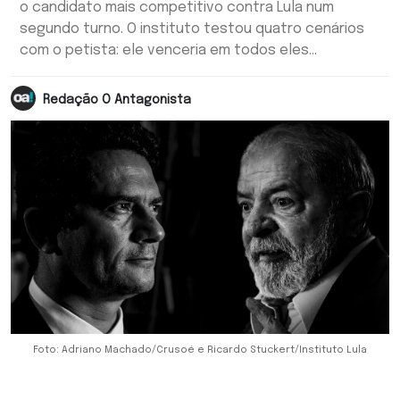
o candidato mais competitivo contra Lula num
segundo turno. O instituto testou quatro cenários
com o petista: ele venceria em todos eles...
Redação O Antagonista
Foto: Adriano Machado/Crusoé e Ricardo Stuckert/Instituto Lula