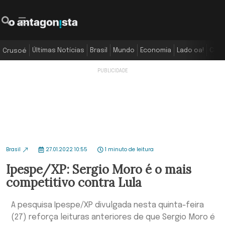
Últimas Notícias
Brasil
Mundo
Economia
Lado oa!
Colu
Crusoé
Brasil
27.01.2022 10:55
1 minuto de leitura
Ipespe/XP: Sergio Moro é o mais
competitivo contra Lula
A pesquisa Ipespe/XP divulgada nesta quinta-feira
(27) reforça leituras anteriores de que Sergio Moro é