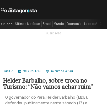
Últimas Notícias
Brasil
Mundo
Economia
Lado oa!
Colu
Crusoé
Brasil
17.06.2023 15:58
1 minuto de leitura
Helder Barbalho, sobre troca no
Turismo: “Não vamos achar ruim”
O governador do Pará, Helder Barbalho (MDB),
defendeu publicamente neste sábado (17) a