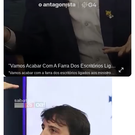
"Vamos Acabar Com A Farra Dos Escritórios Ligados Aos Ministros Do STF"
"Vamos acabar com a farra dos escritórios ligados aos ministros do STF". Essa foi a resposta de Renan Santos ao ser questionado sobre o Judiciário. Se você busca informação com credibilidade, inscreva-se agora e ative o