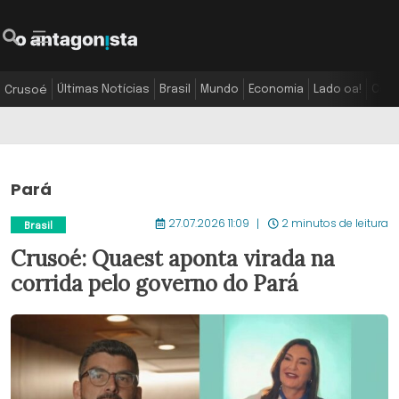
Últimas Notícias
Brasil
Mundo
Economia
Lado oa!
Colu
Crusoé
Pará
27.07.2026 11:09
2 minutos de leitura
Brasil
Crusoé: Quaest aponta virada na
corrida pelo governo do Pará