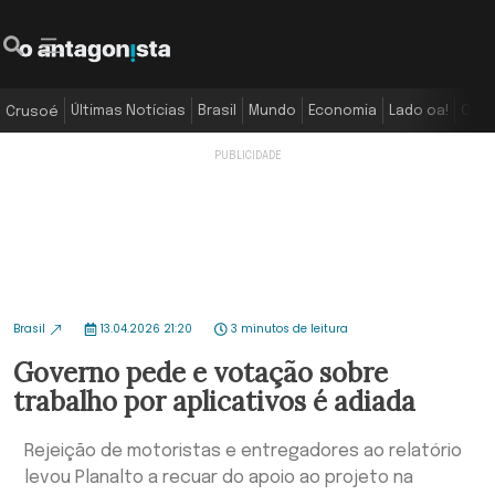
Últimas Notícias
Brasil
Mundo
Economia
Lado oa!
Colu
Crusoé
Brasil
13.04.2026 21:20
3 minutos de leitura
Governo pede e votação sobre
trabalho por aplicativos é adiada
Rejeição de motoristas e entregadores ao relatório
levou Planalto a recuar do apoio ao projeto na