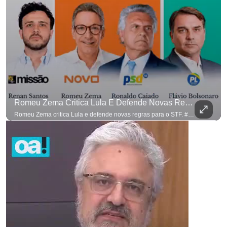
Romeu Zema Critica Lula E Defende Novas Regras Para O STF. #OAntagonista
Romeu Zema critica Lula e defende novas regras para o STF. #OAntagonista Se você busca informação com credibilidade, inscreva-se agora e ative o