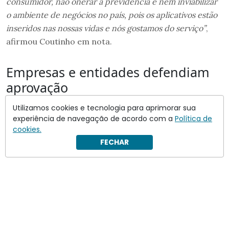
consumidor, não onerar a previdência e nem inviabilizar
o ambiente de negócios no país, pois os aplicativos estão
inseridos nas nossas vidas e nós gostamos do serviço”
,
afirmou Coutinho em nota.
Empresas e entidades defendiam
aprovação
Utilizamos cookies e tecnologia para aprimorar sua
Na semana anterior à suspensão, representantes de
experiência de navegação de acordo com a
Política de
aplicativos e do setor de alimentação estiveram em
cookies.
Brasília para pressionar pela aprovação do texto.
FECHAR