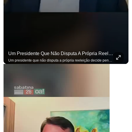
Um Presidente Que Não Disputa A Própria Reeleição Decide Pensando Em Quem Vem Depois.
Um presidente que não disputa a própria reeleição decide pensando em quem vem depois. Foi assim que Flávio Bolsonaro defendeu a PEC do fim da reeleição, primeira das medidas que citou para o ambiente de negócios. Se você busca informação com credibilidade, inscreva-se agora e ative o