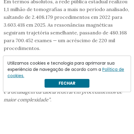
Em termos absolutos, a rede pública estadual realizou
1,1 milhão de tomografias a mais no período analisado,
saltando de 2.408.179 procedimentos em 2022 para
3.603.418 em 2025. As ressonâncias magnéticas
seguiram trajetória semelhante, passando de 480.168
para 700.452 exames — um acréscimo de 220 mil
procedimentos.
O secretário de Saúde do estado,
Eleuses Paiva
,
Utilizamos cookies e tecnologia para aprimorar sua
afirmou à Agência SP que
a proposta busca corrigir
experiência de navegação de acordo com a
Política de
cookies.
uma distorção de longa data no financiamento público:
FECHAR
“Enfrenta um problema histórico do sistema público, que
é a defasagem da tabela federal em procedimentos de
maior complexidade”
.