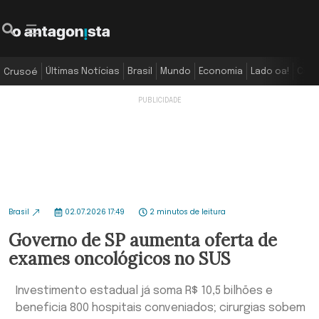
Últimas Notícias
Brasil
Mundo
Economia
Lado oa!
Colu
Crusoé
Brasil
02.07.2026 17:49
2 minutos de leitura
Governo de SP aumenta oferta de
exames oncológicos no SUS
Investimento estadual já soma R$ 10,5 bilhões e
beneficia 800 hospitais conveniados; cirurgias sobem