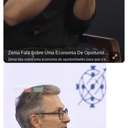
Zema Fala Sobre Uma Economia De Oportunidades Para O Empresário
para não perder nenhuma atualização!
Ouça O Antagonista nos principais 
Zema fala sobre uma economia de oportunidades para que o empresário brasileiro não precise sair do país para manter o crescimento do seu negócio. A primeira Sabatina Presidencial em que as perguntas não vieram de assessores, partidos ou jornalistas. Vieram de uma pesquisa com empresários brasileiros. Imposto, juro, custo de contratar. Cada candidato frente a frente com quem move a economia do país. Se você busca informação com credibilidade, inscreva-se agora e ative o