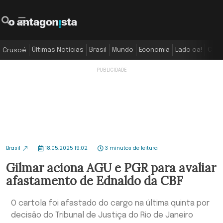
Últimas Notícias
Brasil
Mundo
Economia
Lado oa!
Colu
Crusoé
Brasil
18.05.2025 19:02
3 minutos de leitura
Gilmar aciona AGU e PGR para avaliar
afastamento de Ednaldo da CBF
O cartola foi afastado do cargo na última quinta por
decisão do Tribunal de Justiça do Rio de Janeiro