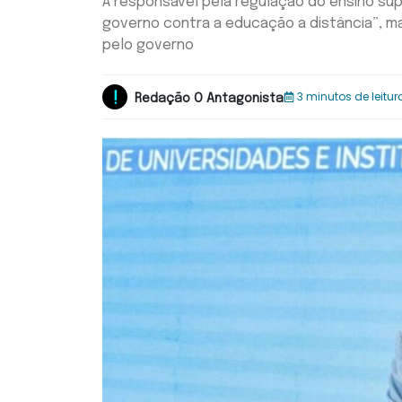
A responsável pela regulação do ensino sup
governo contra a educação a distância”, m
pelo governo
3 minutos de leitur
Redação O Antagonista