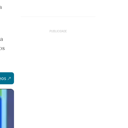
a
 a
os
eos