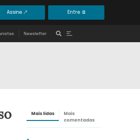
Assine
Entre
unistas
Newsletter
so
Mais lidas
Mais
Últimas
comentadas
notícias