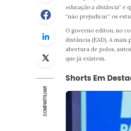
educação a distância
” e 
Facebook
“não prejudicar” os est
O governo editou, no co
Linkedin
distância (EAD). A mais
abertura de polos, auto
Twitter
que já existem.
Shorts Em Dest
COMPARTILHAR