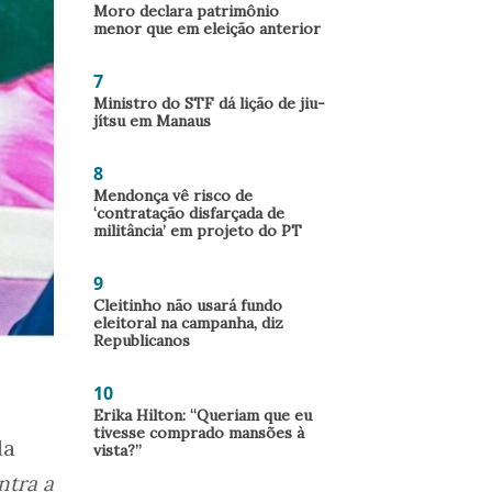
Moro declara patrimônio
menor que em eleição anterior
7
Ministro do STF dá lição de jiu-
jítsu em Manaus
8
Mendonça vê risco de
‘contratação disfarçada de
militância’ em projeto do PT
9
Cleitinho não usará fundo
eleitoral na campanha, diz
Republicanos
10
Erika Hilton: “Queriam que eu
tivesse comprado mansões à
da
vista?”
ntra a