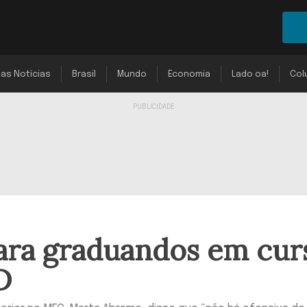
mas Notícias
Brasil
Mundo
Economia
Lado oa!
Col
para graduandos em cur
D