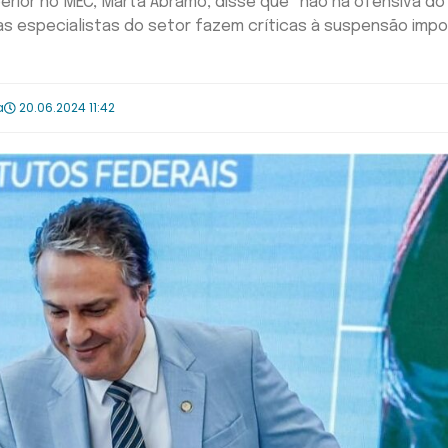
erior no MEC, Marta Abramo, disse que “não há ofensiva do
as especialistas do setor fazem críticas à suspensão imp
a
20.06.2024 11:42