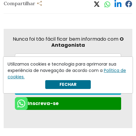
Compartilhar
Nunca foi tão fácil ficar bem informado com
O
Antagonista
Utilizamos cookies e tecnologia para aprimorar sua
experiência de navegação de acordo com a
Política de
Eu concordo em receber notificações | Para obter mais
cookies.
informações reveja nossa
Política de Privacidade
.
FECHAR
Enviar
Inscreva-se