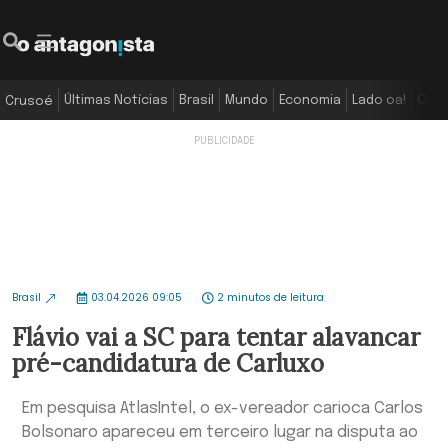
Últimas Notícias
Brasil
Mundo
Economia
Lado oa!
Colu
Crusoé
Brasil
03.04.2026 09:05
2 minutos de leitura
Flávio vai a SC para tentar alavancar
pré-candidatura de Carluxo
Em pesquisa AtlasIntel, o ex-vereador carioca Carlos
Bolsonaro apareceu em terceiro lugar na disputa ao