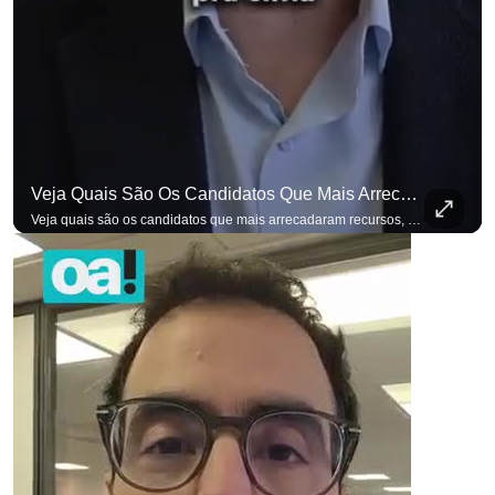
Veja Quais São Os Candidatos Que Mais Arrecadaram Recursos, Até Agora, Por Meio De Vaquinhas Eleito
Veja quais são os candidatos que mais arrecadaram recursos, até agora, por meio de vaquinhas eleitorais. #OAntagonista Se você busca informação com credibilidade, inscreva-se agora e ative o