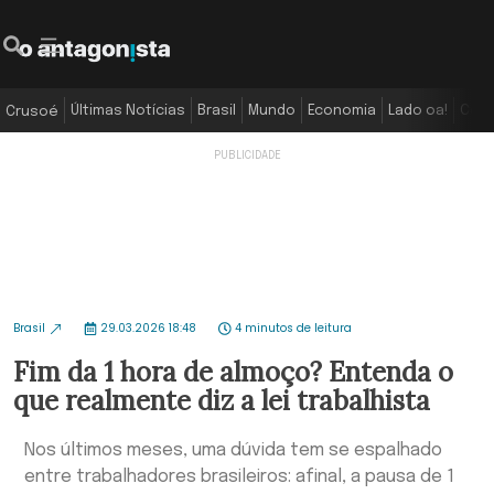
Últimas Notícias
Brasil
Mundo
Economia
Lado oa!
Colu
Crusoé
Brasil
29.03.2026 18:48
4 minutos de leitura
Fim da 1 hora de almoço? Entenda o
que realmente diz a lei trabalhista
Nos últimos meses, uma dúvida tem se espalhado
entre trabalhadores brasileiros: afinal, a pausa de 1