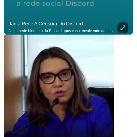
Janja Pede A Censura Do Discord
Janja pede bloqueio do Discord após caso envolvendo adolescente: “Precisamos tirar do ar”. #OAntagonista Se você busca informação com credibilidade, inscreva-se agora e ative o
p