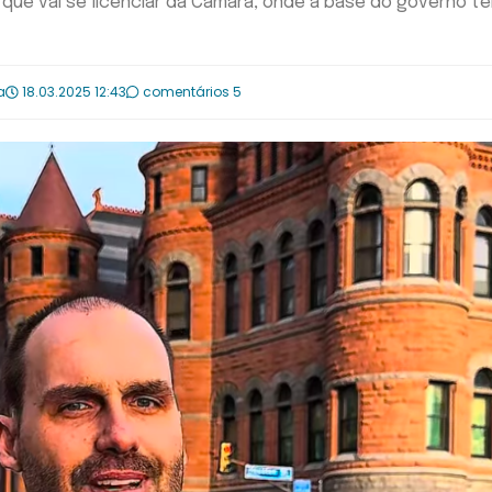
 que vai se licenciar da Câmara, onde a base do governo t
a
18.03.2025 12:43
comentários 5