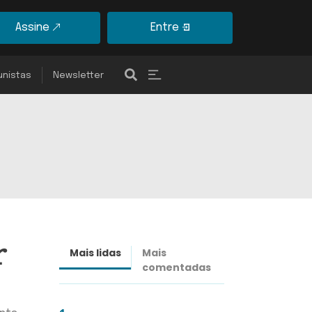
Assine
Entre
unistas
Newsletter
r
Mais lidas
Mais
Últimas
comentadas
notícias