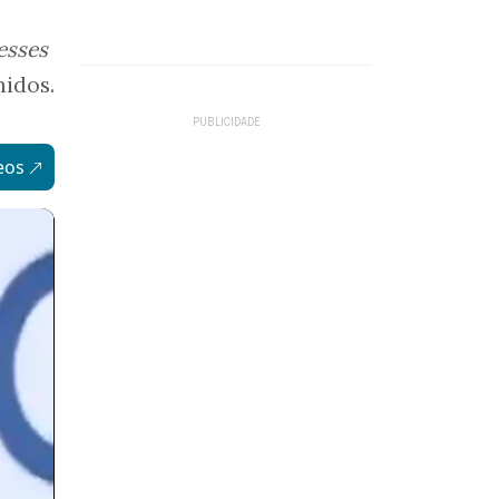
esses
nidos.
eos