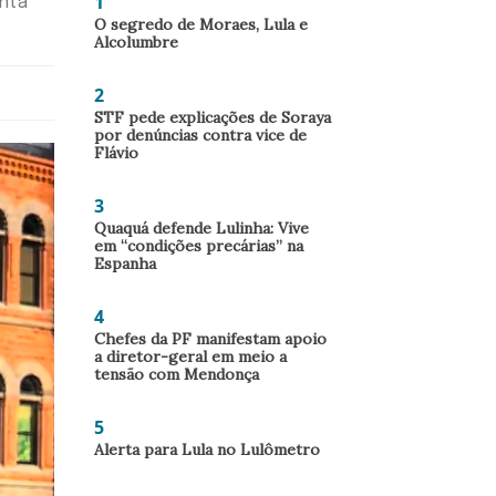
1
enta
O segredo de Moraes, Lula e
Alcolumbre
2
STF pede explicações de Soraya
por denúncias contra vice de
Flávio
3
Quaquá defende Lulinha: Vive
em “condições precárias” na
Espanha
4
Chefes da PF manifestam apoio
a diretor-geral em meio a
tensão com Mendonça
5
Alerta para Lula no Lulômetro