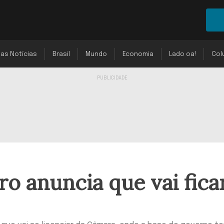
mas Notícias
Brasil
Mundo
Economia
Lado oa!
Col
o anuncia que vai fica