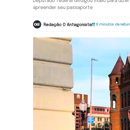
Deputado federal divulgou vídeo para dizer
apreender seu passaporte
6 minutos de leitur
Redação O Antagonista