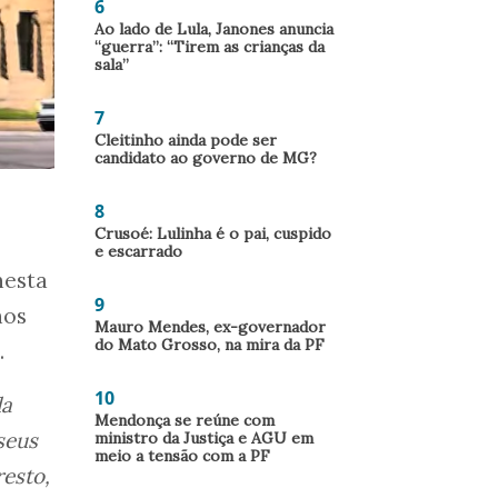
6
Ao lado de Lula, Janones anuncia
“guerra”: “Tirem as crianças da
sala”
7
Cleitinho ainda pode ser
candidato ao governo de MG?
8
Crusoé: Lulinha é o pai, cuspido
e escarrado
nesta
9
nos
Mauro Mendes, ex-governador
do Mato Grosso, na mira da PF
.
10
da
Mendonça se reúne com
seus
ministro da Justiça e AGU em
meio a tensão com a PF
esto,