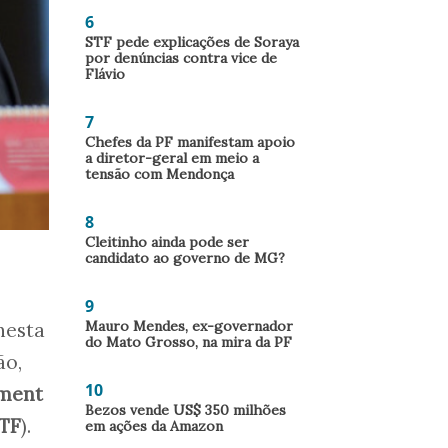
6
STF pede explicações de Soraya
por denúncias contra vice de
Flávio
7
Chefes da PF manifestam apoio
a diretor-geral em meio a
tensão com Mendonça
8
Cleitinho ainda pode ser
candidato ao governo de MG?
9
Mauro Mendes, ex-governador
 nesta
do Mato Grosso, na mira da PF
ão,
10
hment
Bezos vende US$ 350 milhões
TF
).
em ações da Amazon