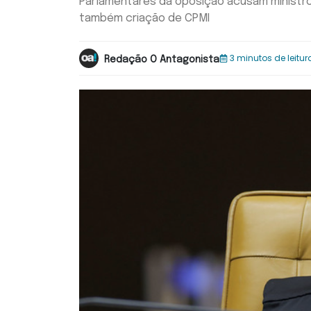
Parlamentares da oposição acusam ministr
também criação de CPMI
3 minutos de leitur
Redação O Antagonista