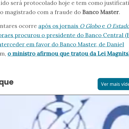
dido será protocolado hoje e tem como justificat
do magistrado com a fraude do
Banco Master
.
entares ocorre
após os jornais
O Globo
e
O Estado
raes procurou o presidente do Banco Central (B
interceder em favor do Banco Master, de Daniel
ém,
o ministro afirmou que tratou da Lei Magnits
aque
Ver mais víd