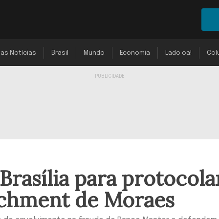
mas Notícias
Brasil
Mundo
Economia
Lado oa!
Col
Brasília para protocola
achment de Moraes