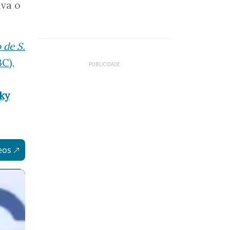
iva o
 de S.
C),
ky
eos