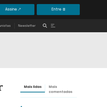
Assine
Entre
unistas
Newsletter
r
Mais lidas
Mais
Últimas
comentadas
notícias