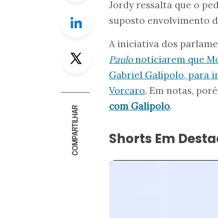
Jordy ressalta que o pe
Linkedin
suposto envolvimento 
A iniciativa dos parlam
Twitter
Paulo
noticiarem que Mo
Gabriel Galípolo, para 
Vorcaro
. Em notas, por
com Galípolo
.
COMPARTILHAR
Shorts Em Dest