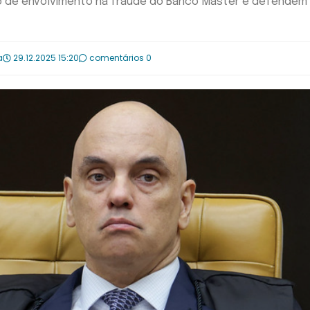
o de envolvimento na fraude do Banco Master e defendem
a
29.12.2025 15:20
comentários 0