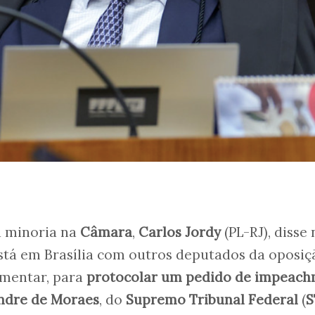
a minoria na
Câmara
,
Carlos Jordy
(PL-RJ), disse
está em Brasília com outros deputados da oposiç
amentar, para
protocolar um pedido de impeac
andre de Moraes
, do
Supremo Tribunal Federal
(
S