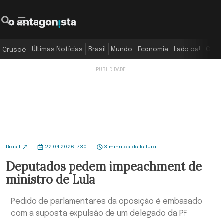
Últimas Notícias
Brasil
Mundo
Economia
Lado oa!
Colu
Crusoé
Brasil
22.04.2026 17:30
3 minutos de leitura
Deputados pedem impeachment de
ministro de Lula
Pedido de parlamentares da oposição é embasado
com a suposta expulsão de um delegado da PF