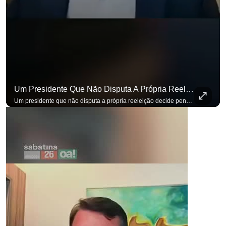
Um Presidente Que Não Disputa A Própria Reeleição Decide Pensando Em Quem Vem Depois.
Um presidente que não disputa a própria reeleição decide pensando em quem vem depois. Foi assim que Flávio Bolsonaro defendeu a PEC do fim da reeleição, primeira das medidas que citou para o ambiente de negócios. Se você busca informação com credibilidade, inscreva-se agora e ative o