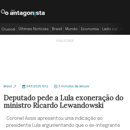
Últimas Notícias
Brasil
Mundo
Economia
Lado oa!
Colu
Crusoé
Brasil
04.11.2025 13:12
3 minutos de leitura
Deputado pede a Lula exoneração do
ministro Ricardo Lewandowski
Coronel Assis apresentou uma indicação ao
presidente Lula argumentando que o ex-integrante