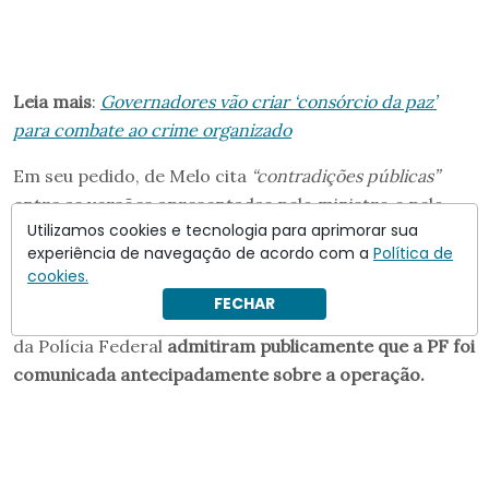
Leia mais
:
Governadores vão criar ‘consórcio da paz’
para combate ao crime organizado
Em seu pedido, de Melo cita
“contradições públicas”
entre as versões apresentadas pelo ministro e pelo
Utilizamos cookies e tecnologia para aprimorar sua
chefe da
PF quanto ao conhecimento prévio e à
experiência de navegação de acordo com a
Política de
eventual participação da corporação federal
na ação,
cookies.
batizada de Operação Contenção. Para Nogueira,
FECHAR
entretanto, tanto o ministro quanto o diretor-geral
da Polícia Federal
admitiram publicamente que a PF foi
comunicada antecipadamente sobre a operação.