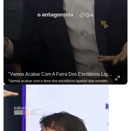
"Vamos Acabar Com A Farra Dos Escritórios Ligados Aos Ministros Do STF"
"Vamos acabar com a farra dos escritórios ligados aos ministros do STF". Essa foi a resposta de Renan Santos ao ser questionado sobre o Judiciário. Se você busca informação com credibilidade, inscreva-se agora e ative o