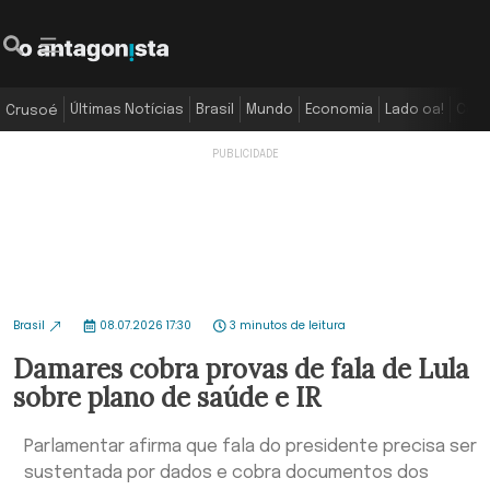
Últimas Notícias
Brasil
Mundo
Economia
Lado oa!
Colu
Crusoé
Brasil
08.07.2026 17:30
3 minutos de leitura
Damares cobra provas de fala de Lula
sobre plano de saúde e IR
Parlamentar afirma que fala do presidente precisa ser
sustentada por dados e cobra documentos dos