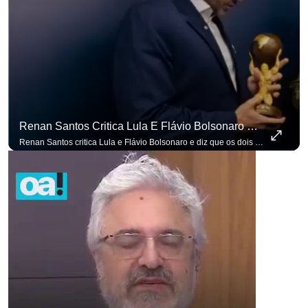
Renan Santos Critica Lula E Flávio Bolsonaro E Diz Que Os Dois São Lados Da Mesma Moeda.
Renan Santos critica Lula e Flávio Bolsonaro e diz que os dois são lados da mesma moeda. #OAntagonista Se você busca informação com credibilidade, inscreva-se agora e ative o
p