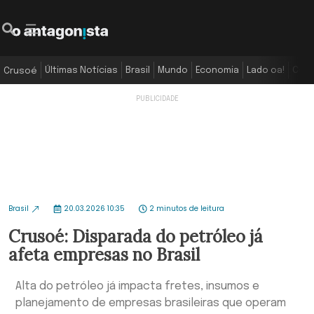
Últimas Notícias
Brasil
Mundo
Economia
Lado oa!
Colu
Crusoé
Brasil
20.03.2026 10:35
2 minutos de leitura
Crusoé: Disparada do petróleo já
afeta empresas no Brasil
Alta do petróleo já impacta fretes, insumos e
planejamento de empresas brasileiras que operam