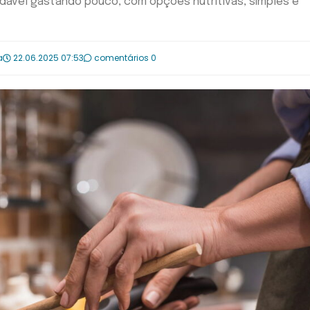
dável gastando pouco, com opções nutritivas, simples e
a
22.06.2025 07:53
comentários 0