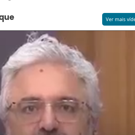
aque
Ver mais víd