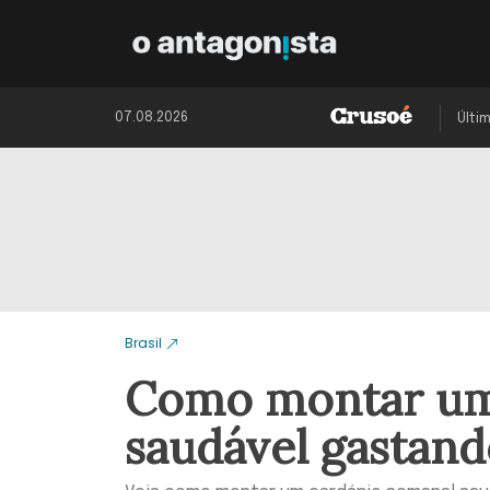
07.08.2026
Últi
Brasil
Como montar um
saudável gastan