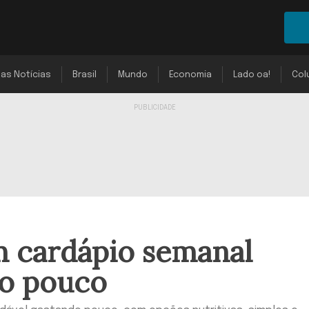
mas Notícias
Brasil
Mundo
Economia
Lado oa!
Col
 cardápio semanal
do pouco