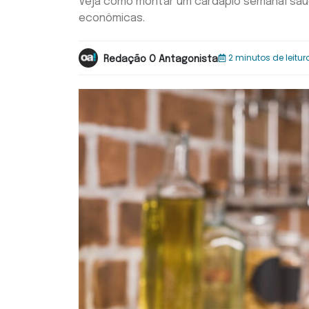
Veja como montar um cardápio semanal sau
econômicas.
2 minutos de leitur
Redação O Antagonista