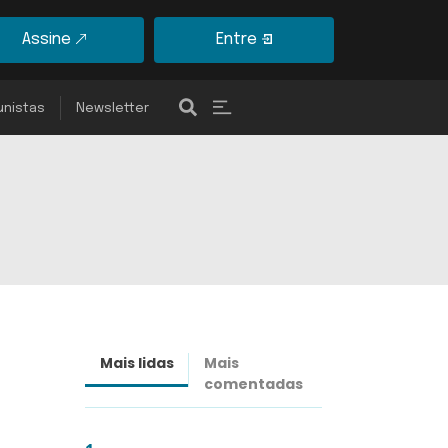
Assine
Entre
unistas
Newsletter
Mais lidas
Mais
Últimas
comentadas
notícias