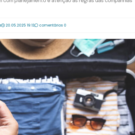
m com planejamento e atenção às regras das companhias
a
20.05.2025 19:13
comentários 0