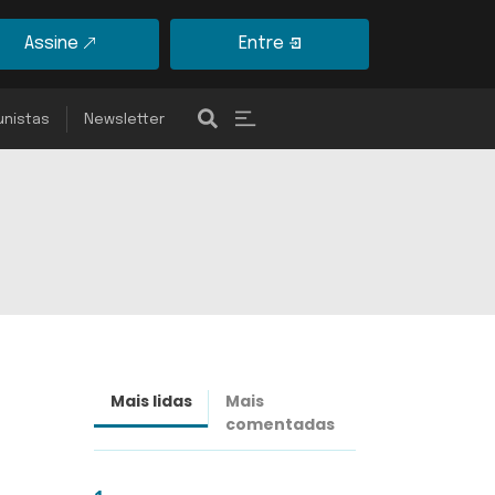
Assine
Entre
unistas
Newsletter
Mais lidas
Mais
Últimas
comentadas
notícias