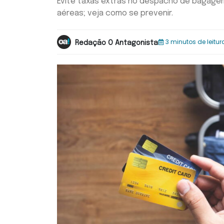
Evite taxas extras no despacho de bagage
aéreas; veja como se prevenir.
3 minutos de leitur
Redação O Antagonista