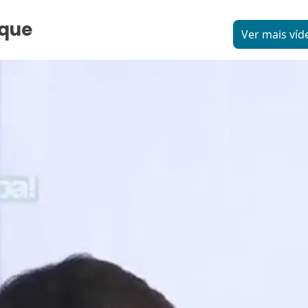
aque
Ver mais víd