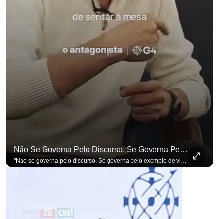
Não Se Governa Pelo Discurso. Se Governa Pelo Exemplo De Vida", Alfineta Ronaldo Caiado
"Não se governa pelo discurso. Se governa pelo exemplo de vida", alfineta Ronaldo Caiado, respondendo a empresários na primeira Sabatina Presidencial com a pauta definida por quem constrói o país. Se você busca informação com credibilidade, inscreva-se agora e ative o