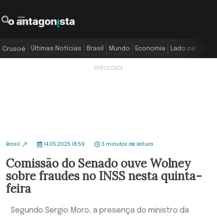
Últimas Notícias
Brasil
Mundo
Economia
Lado oa!
Colu
Crusoé
Brasil
14.05.2025 18:59
3 minutos de leitura
Comissão do Senado ouve Wolney
sobre fraudes no INSS nesta quinta-
feira
Segundo Sergio Moro, a presença do ministro da