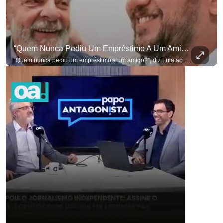
“Quem Nunca Pediu Um Empréstimo A Um Amigo?”, Diz Lula Ao Defender Seu Ex-Chefe De Gabinete
“Quem nunca pediu um empréstimo a um amigo?”, diz Lula ao defender seu ex-chefe de gabinete Marcola, que recebeu R$ 249 mil de uma empresa ligada a uma amiga de Lulinha. #OAntagonista Se você busca informação com credibilidade, inscreva-se agora e ative o