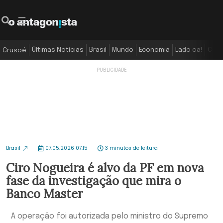
Últimas Notícias
Brasil
Mundo
Economia
Lado oa!
Colu
Crusoé
Brasil
07.05.2026 07:15
3 minutos de leitura
Ciro Nogueira é alvo da PF em nova
fase da investigação que mira o
Banco Master
A operação foi autorizada pelo ministro do Supremo