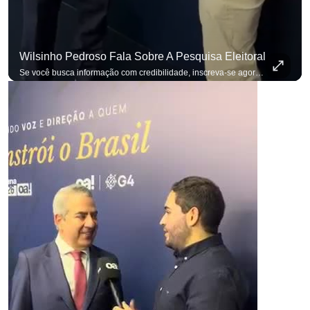
Wilsinho Pedroso Fala Sobre A Pesquisa Eleitoral
Se você busca informação com credibilidade, inscreva-se agora e ative o
p