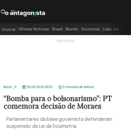
Últimas Notícias
Brasil
Mundo
Economia
Lado oa!
Colu
Crusoé
Brasil
09.05.2026 18:52
3 minutos de leitura
“Bomba para o bolsonarismo”: PT
comemora decisão de Moraes
Parlamentares da base governista defenderam
suspensão da Lei da Dosimetria