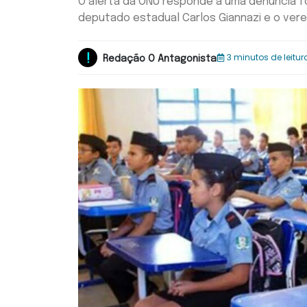
O alerta da ONU responde a uma denúncia f
deputado estadual Carlos Giannazi e o vere
3 minutos de leitur
Redação O Antagonista