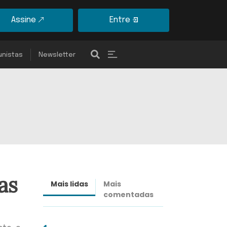
Assine
Entre
unistas
Newsletter
as
Mais lidas
Mais
Últimas
comentadas
notícias