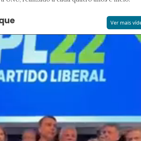
aque
Ver mais víd