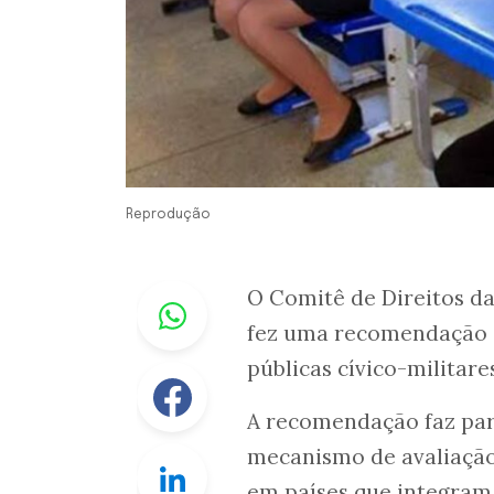
Reprodução
Whastapp
O Comitê de Direitos d
fez uma recomendação ao
públicas cívico-militare
Facebook
A recomendação faz par
mecanismo de avaliação
Linkedin
em países que integram 