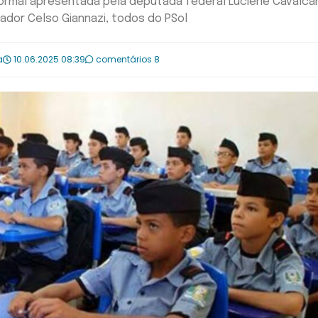
ormal apresentada pela deputada federal Luciene Cavalca
ador Celso Giannazi, todos do PSol
a
10.06.2025 08:39
comentários 8