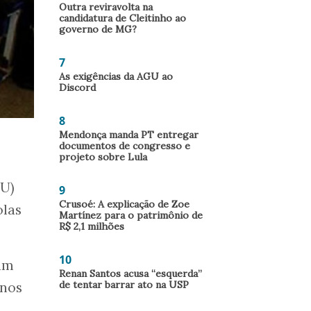
Outra reviravolta na
candidatura de Cleitinho ao
governo de MG?
7
As exigências da AGU ao
Discord
8
Mendonça manda PT entregar
documentos de congresso e
projeto sobre Lula
NU)
9
Crusoé: A explicação de Zoe
olas
Martínez para o patrimônio de
R$ 2,1 milhões
10
 um
Renan Santos acusa “esquerda”
de tentar barrar ato na USP
anos