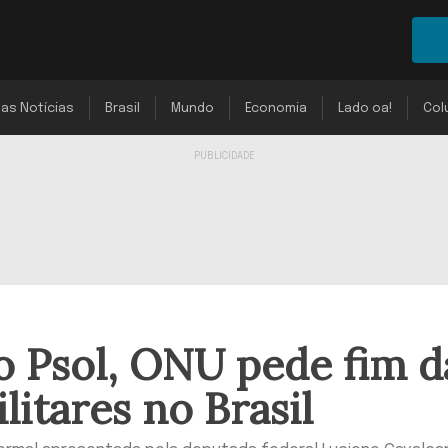
mas Notícias
Brasil
Mundo
Economia
Lado oa!
Col
o Psol, ONU pede fim d
litares no Brasil