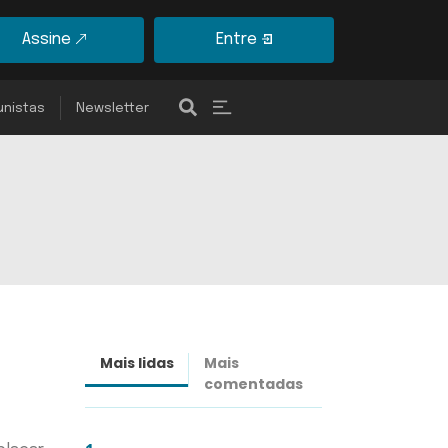
Assine
Entre
unistas
Newsletter
Mais lidas
Mais
Últimas
comentadas
notícias