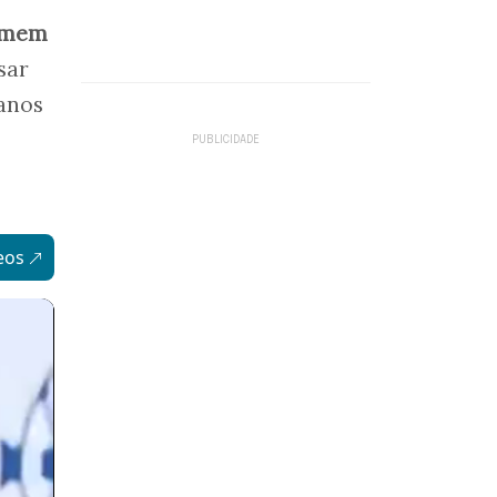
emem
sar
 anos
eos