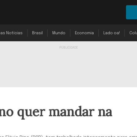
mas Notícias
Brasil
Mundo
Economia
Lado oa!
Col
ino quer mandar na