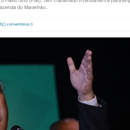
ito Flávio Dino (PSB), tem trabalhado intensamente para em
azenda do Maranhão...
25
comentários 0