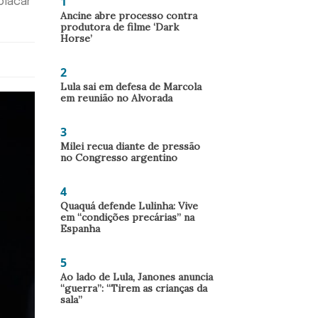
1
placar
Ancine abre processo contra
produtora de filme ‘Dark
Horse’
2
Lula sai em defesa de Marcola
em reunião no Alvorada
3
Milei recua diante de pressão
no Congresso argentino
4
Quaquá defende Lulinha: Vive
em “condições precárias” na
Espanha
5
Ao lado de Lula, Janones anuncia
“guerra”: “Tirem as crianças da
sala”