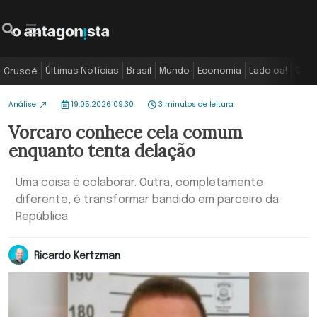
Últimas Notícias
Brasil
Mundo
Economia
Lado oa!
Colu
Crusoé
Análise
19.05.2026 09:30
3 minutos de leitura
Vorcaro conhece cela comum
enquanto tenta delação
Uma coisa é colaborar. Outra, completamente
diferente, é transformar bandido em parceiro da
República
Ricardo Kertzman