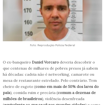
Foto: Reprodução Policia Federal
O ex-banqueiro
Daniel Vorcaro
deveria descobrir o
que centenas de milhares de pobres presos já sabem
há décadas: cadeia não é networking, camarote ou
mesa de restaurante estrelado. Pelo contrário. Tem
cheiro de esgoto (
como em mais de 50% dos lares do
país
), comida ruim e precária (
comum a dezenas de
milhões de brasileiros
), violência desenfreada
(
equivalente ao que se vê nas grandes cidades
) e cama