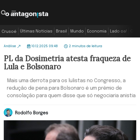
Últimas Notícias
Brasil
Mundo
Economia
Lado oa!
Colu
Crusoé
Análise
10.12.2025 09:48
2 minutos de leitura
PL da Dosimetria atesta fraqueza de
Lula e Bolsonaro
Mais uma derrota para os lulistas no Congresso, a
redução de pena para Bolsonaro é um prêmio de
consolação para quem disse que só negociaria anistia
Rodolfo Borges