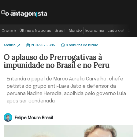
Últimas Notícias
Brasil
Mundo
Economia
Lado oa!
Colu
Crusoé
Análise
21.04.2025 14:15
8 minutos de leitura
O aplauso do Prerrogativas à
impunidade no Brasil e no Peru
Entenda o papel de Marco Aurélio Carvalho, chefe
petista do grupo anti-Lava Jato e defensor da
peruana Nadine Heredia, acolhida pelo governo Lula
após ser condenada
Felipe Moura Brasil