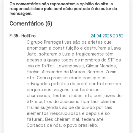
Os comentários não representam a opinião do site; a
responsabilidade pelo conteúdo postado é do autor da
mensagem.
Comentários (6)
F-35- Hellfire
24.04.2025 23:52
O grupo Prerrogativas são os arietes que
arrombam a constituição e destruíram a Lava
Jato, soltaram o Lula e tragicamente têm
acesso a quase todos os membros do STF da
laia do Toffoli, Lewandowski, Gilmar Mendes,
Fachin, Alexandre de Moraes, Barroso, Zanin,
etc...Com a promiscuidade com que os
advogados petistas do prerô confraternizam
em jantares, viagens, conferências,
churrascos, festas, clubes, etc com juízes do
STF e outros do Judiciário fica fácil plantar
firulas sugeridas ao pé de ouvido por tais
elementos inescrupulosos e depois é só
faturar... Eles cheiram mal, fedem até!
Coitados de nós, o povo brasileiro.