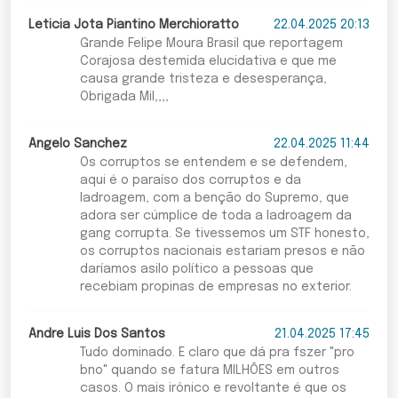
Leticia Jota Piantino Merchioratto
22.04.2025 20:13
Grande Felipe Moura Brasil que reportagem
Corajosa destemida elucidativa e que me
causa grande tristeza e desesperança,
Obrigada Mil,,,,
Angelo Sanchez
22.04.2025 11:44
Os corruptos se entendem e se defendem,
aqui é o paraíso dos corruptos e da
ladroagem, com a benção do Supremo, que
adora ser cúmplice de toda a ladroagem da
gang corrupta. Se tivessemos um STF honesto,
os corruptos nacionais estariam presos e não
daríamos asilo político a pessoas que
recebiam propinas de empresas no exterior.
Andre Luis Dos Santos
21.04.2025 17:45
Tudo dominado. E claro que dá pra fszer "pro
bno" quando se fatura MILHÕES em outros
casos. O mais irônico e revoltante é que os