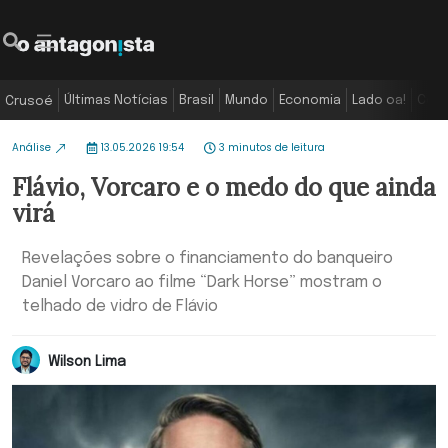
Últimas Notícias
Brasil
Mundo
Economia
Lado oa!
Colu
Crusoé
Análise
13.05.2026 19:54
3 minutos de leitura
Flávio, Vorcaro e o medo do que ainda
virá
Revelações sobre o financiamento do banqueiro
Daniel Vorcaro ao filme “Dark Horse” mostram o
telhado de vidro de Flávio
Wilson Lima