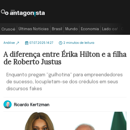
Últimas Notícias
Brasil
Mundo
Economia
Lado oa!
Colu
Crusoé
Análise
07.07.2025 14:27
2 minutos de leitura
A diferença entre Érika Hilton e a filha
de Roberto Justus
Enquanto pregam “guilhotina” para empreendedores
de sucesso, locupletam-se dos crédulos em seus
discursos fakes
Ricardo Kertzman