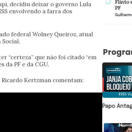
Flávio 
upi, decidiu deixar o governo Lula
PF
NSS envolvendo a farra dos
Guilherm
tado federal Wolney Queiroz, atual
 Social.
Progr
ter “certeza” que não foi citado “em
s da PF e da CGU.
 e Ricardo Kertzman comentam:
4985 V
Papo Antag