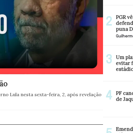
PGR vê 
defend
puna Da
Guilherm
Um pla
evitar 
estádi
são
PF can
rno Lula nesta sexta-feira, 2, após revelação
de Jaq
Emenda