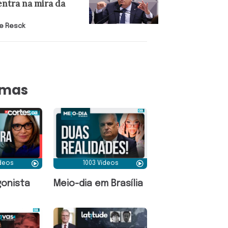
entra na mira da
e Resck
amas
ídeos
1003 Vídeos
onista
Meio-dia em Brasília