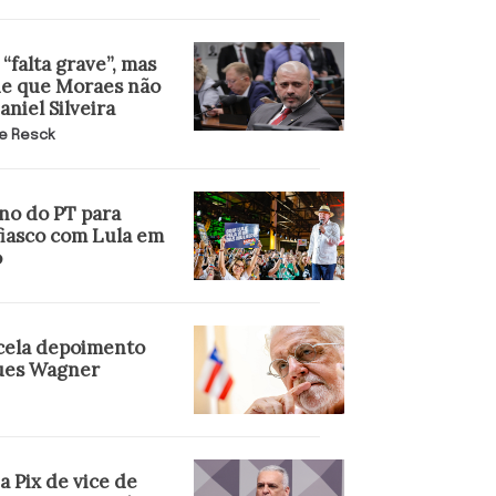
“falta grave”, mas
e que Moraes não
niel Silveira
e Resck
no do PT para
fiasco com Lula em
o
cela depoimento
ues Wagner
 Pix de vice de