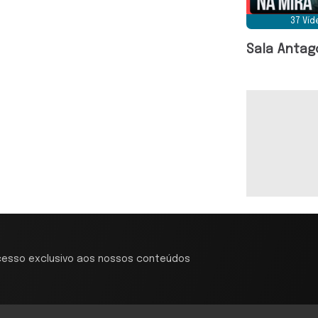
37 Ví
Sala Antag
cesso exclusivo aos nossos conteúdos