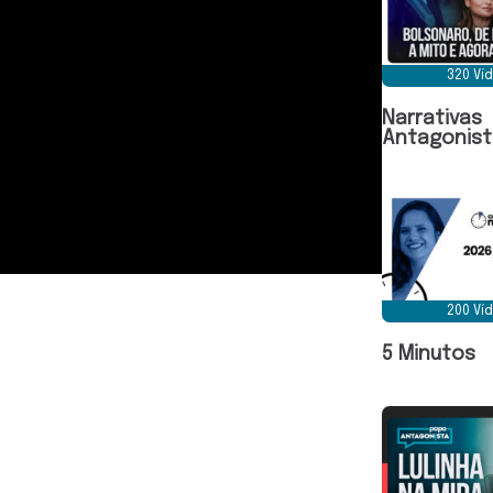
320 Ví
Narrativas
Antagonist
200 Ví
5 Minutos