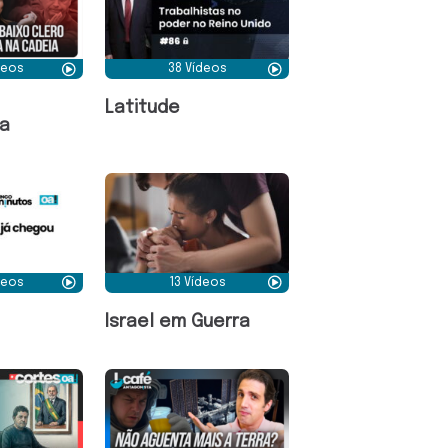
deos
38 Vídeos
Latitude
a
deos
13 Vídeos
Israel em Guerra