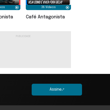
deos
36 Vídeos
onista
Café Antagonista
Assine