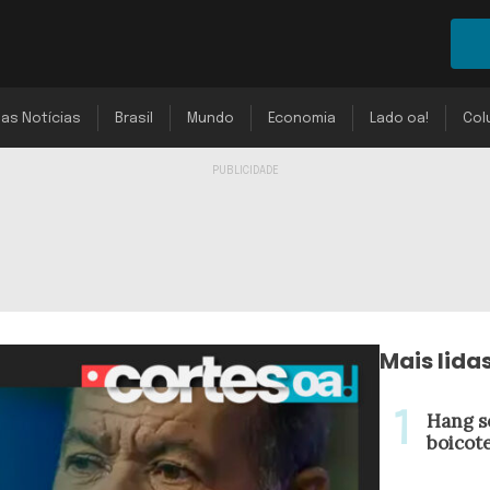
mas Notícias
Brasil
Mundo
Economia
Lado oa!
Col
Mais lida
Hang s
boicot