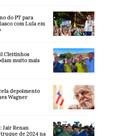
no do PT para
fiasco com Lula em
o
l Cleitinhos
dam muito mais
cela depoimento
ues Wagner
: Jair Renan
 truque de 2024 na