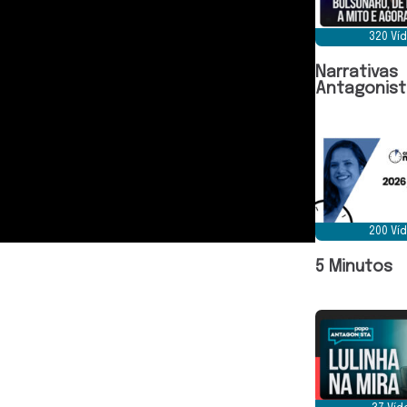
320 Ví
Narrativas
Antagonist
200 Ví
5 Minutos