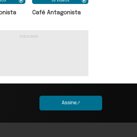
deos
36 Vídeos
onista
Café Antagonista
Assine