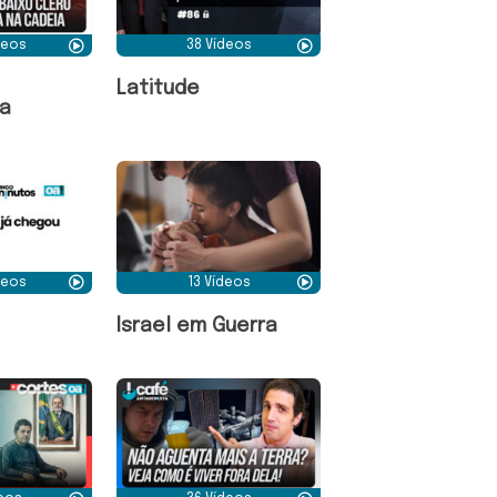
deos
38 Vídeos
Latitude
a
deos
13 Vídeos
Israel em Guerra