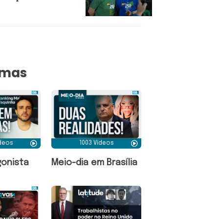
amas
ídeos
1003 Vídeos
onista
Meio-dia em Brasília