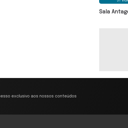
37 Ví
Sala Antag
cesso exclusivo aos nossos conteúdos