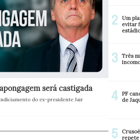
Um pla
evitar 
estádi
Três mi
incomo
rapongagem será castigada
PF can
indiciamento do ex-presidente Jair
de Jaq
Crusoé
repete