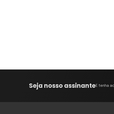
Seja nosso assinante
E tenha a