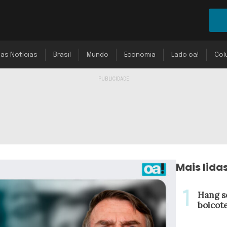
mas Notícias
Brasil
Mundo
Economia
Lado oa!
Col
Mais lida
Hang s
boicot